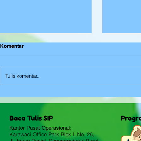
Komentar
Mewarnai
Tulis komentar...
Mengenal G
Anak Kinest
Baca Tulis SIP
Progr
:
Kantor Pusat Operasional
Karawaci Office Park Blok L No. 26,
Jl. Imam Bonjol, Panunggangan Barat,