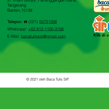
Tangerang
Banten,15139
: ☎️ (021)
55731358
Telepon
Whatsapp:
+62 812-1100-3158
Klik di s
E-Mail:
bacatulissip@gmail.com
© 2021 oleh Baca Tulis SIP.