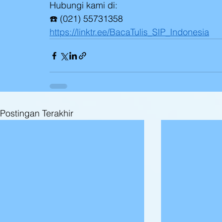
Hubungi kami di:
☎️ (021) 55731358
https://linktr.ee/BacaTulis_SIP_Indonesia
Postingan Terakhir