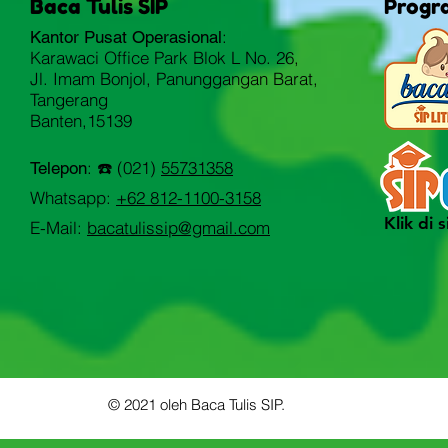
Baca Tulis SIP
Progr
:
Kantor Pusat Operasional
Karawaci Office Park Blok L No. 26,
Jl. Imam Bonjol, Panunggangan Barat,
Tangerang
Banten,15139
: ☎️ (021)
55731358
Telepon
Whatsapp:
+62 812-1100-3158
Klik di s
E-Mail:
bacatulissip@gmail.com
© 2021 oleh Baca Tulis SIP.