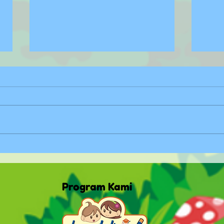
Mengenal Gaya Belajar
Meng
Anak Kinestetik
Anak
Program Kami