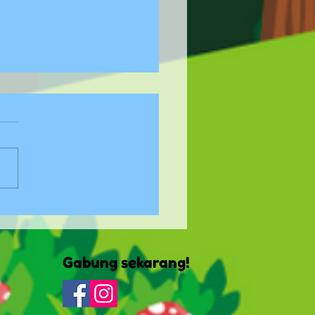
enal Gaya Belajar
 Auditori
Gabung sekarang!