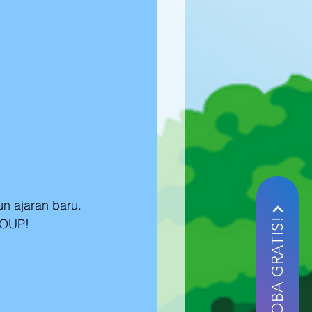
un ajaran baru.
ROUP!
DAFTAR COBA GRATIS!